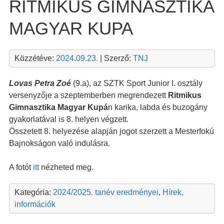
RITMIKUS GIMNASZTIKA
MAGYAR KUPA
Közzétéve:
2024.09.23.
| Szerző:
TNJ
Lovas Petra Zoé
(9.a), az SZTK Sport Junior I. osztály
versenyzője a szeptemberben megrendezett
Ritmikus
Gimnasztika Magyar Kupá
n karika, labda és buzogány
gyakorlatával is 8. helyen végzett.
Összetett 8. helyezése alapján jogot szerzett a Mesterfokú
Bajnokságon való indulásra.
A fotót
itt
nézheted meg.
Kategória:
2024/2025. tanév eredményei
,
Hírek,
információk