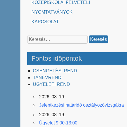
KÖZÉPISKOLAI FELVÉTELI
NYOMTATVÁNYOK
KAPCSOLAT
Keresés:
Fontos időpontok
CSENGETÉSI REND
TANÉVREND
ÜGYELETI REND
2026. 08. 19.
Jelentkezési határidő osztályozóvizsgákra
2026. 08. 19.
Ügyelet 9:00-13:00