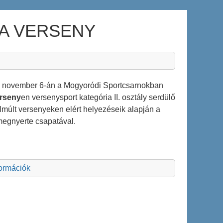
KA VERSENY
ja, november 6-án a Mogyoródi Sportcsarnokban
erseny
en versenysport kategória II. osztály serdülő
elmúlt versenyeken elért helyezéseik alapján a
megnyerte csapatával.
formációk