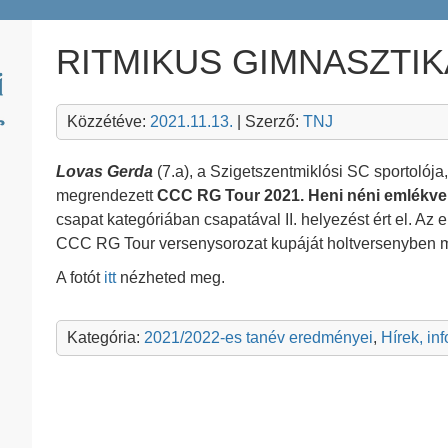
RITMIKUS GIMNASZTI
Közzétéve:
2021.11.13.
| Szerző:
TNJ
Lovas Gerda
(7.a), a Szigetszentmiklósi SC sportoló
megrendezett
CCC RG Tour 2021. Heni néni emlékv
csapat kategóriában csapatával II. helyezést ért el. Az 
CCC RG Tour versenysorozat kupáját holtversenyben 
A fotót
itt
nézheted meg.
Kategória:
2021/2022-es tanév eredményei
,
Hírek, in