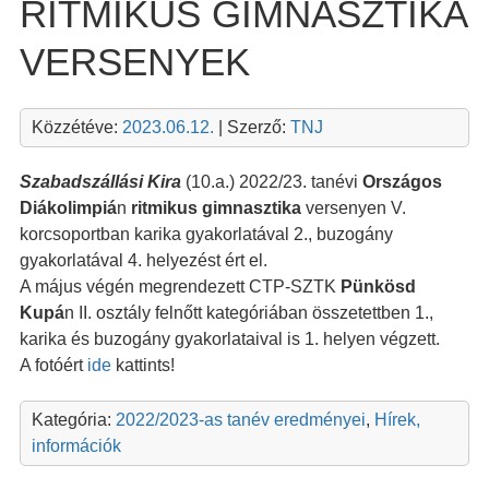
RITMIKUS GIMNASZTIKA
VERSENYEK
Közzétéve:
2023.06.12.
| Szerző:
TNJ
Szabadszállási Kira
(10.a.) 2022/23. tanévi
Országos
Diákolimpiá
n
ritmikus gimnasztika
versenyen V.
korcsoportban karika gyakorlatával 2., buzogány
gyakorlatával 4. helyezést ért el.
A május végén megrendezett CTP-SZTK
Pünkösd
Kupá
n II. osztály felnőtt kategóriában összetettben 1.,
karika és buzogány gyakorlataival is 1. helyen végzett.
A fotóért
ide
kattints!
Kategória:
2022/2023-as tanév eredményei
,
Hírek,
információk