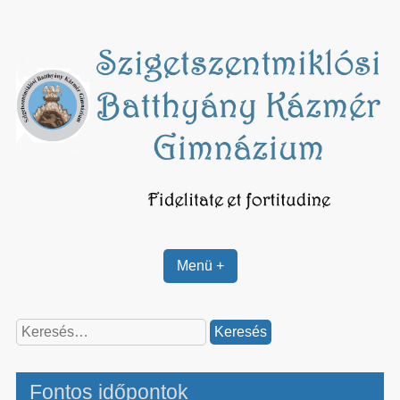
Skip
to
content
Menü +
Keresés:
Fontos időpontok