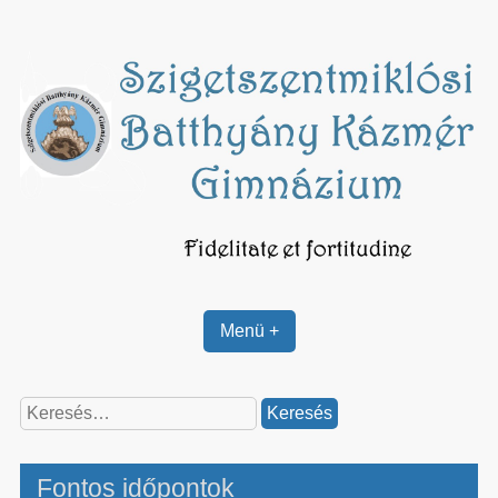
Skip
to
content
Menü +
Keresés:
Fontos időpontok