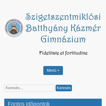
Skip
to
content
Menü +
Keresés:
Fontos időpontok