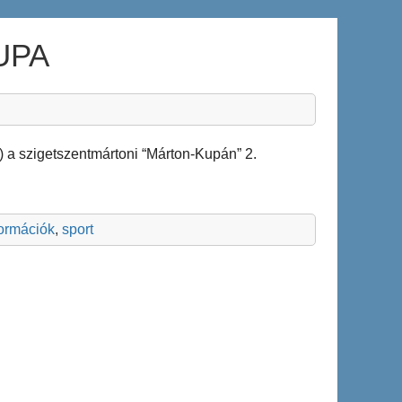
UPA
y) a szigetszentmártoni “Márton-Kupán” 2.
formációk
,
sport