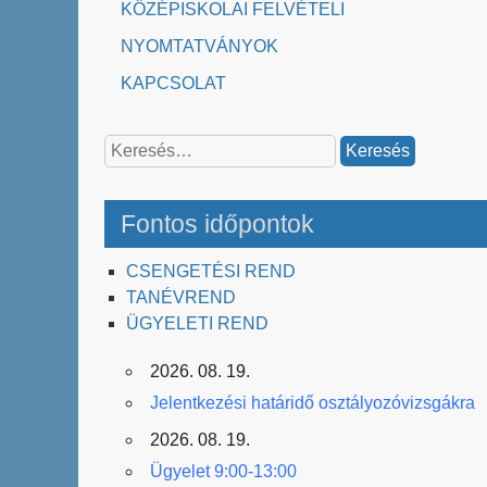
KÖZÉPISKOLAI FELVÉTELI
NYOMTATVÁNYOK
KAPCSOLAT
Keresés:
Fontos időpontok
CSENGETÉSI REND
TANÉVREND
ÜGYELETI REND
2026. 08. 19.
Jelentkezési határidő osztályozóvizsgákra
2026. 08. 19.
Ügyelet 9:00-13:00