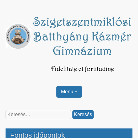
Skip
to
content
Menü +
Keresés:
Fontos időpontok