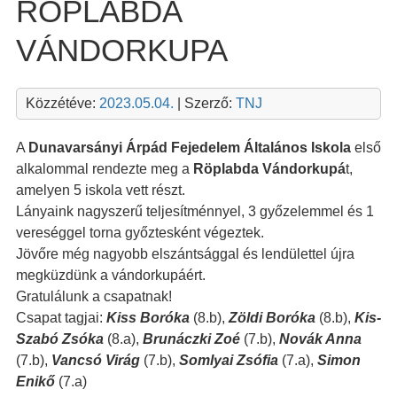
RÖPLABDA
VÁNDORKUPA
Közzétéve:
2023.05.04.
| Szerző:
TNJ
A
Dunavarsányi Árpád Fejedelem Általános Iskola
első
alkalommal rendezte meg a
Röplabda Vándorkupá
t,
amelyen 5 iskola vett részt.
Lányaink nagyszerű teljesítménnyel, 3 győzelemmel és 1
vereséggel torna győztesként végeztek.
Jövőre még nagyobb elszántsággal és lendülettel újra
megküzdünk a vándorkupáért.
Gratulálunk a csapatnak!
Csapat tagjai:
Kiss Boróka
(8.b),
Zöldi Boróka
(8.b),
Kis-
Szabó Zsóka
(8.a),
Brunáczki Zoé
(7.b),
Novák Anna
(7.b),
Vancsó Virág
(7.b),
Somlyai Zsófia
(7.a),
Simon
Enikő
(7.a)