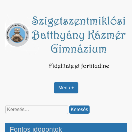
Skip
to
content
Menü +
Keresés:
Fontos időpontok