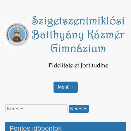
Skip
to
content
Menü +
Keresés:
Fontos időpontok