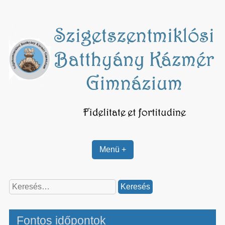
Skip
to
content
Menü +
Keresés:
Fontos időpontok