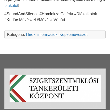
plakátot
!
#SoundAndSilence #HomlokzatGaléria #Diákalkotók
#KortársMűvészet #MűvésziVénád
Kategória:
Hírek, információk
,
Képzőművészet