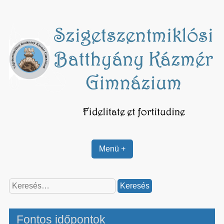
Skip
to
content
Menü +
Keresés:
Fontos időpontok