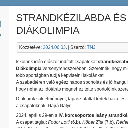
STRANDKÉZILABDA É
DIÁKOLIMPIA
Közzétéve:
2024.06.03.
| Szerző:
TNJ
Iskolánk idén először indított csapatokat
strandkézilab
Diákolimpia
versenyrendszerében. Szeretnék, hogy miné
több sportágban tudja képviselni iskolánkat.
A szabadtéren való egész napos sportolás és jó hangula
hogy néha az időjárás megnehezítette sportolóink szerep
Diákjaink sok élménnyel, tapasztalattal tértek haza, és
a csapatoknak! Hajrá Batyi!
2024. április 29-én a
IV. korcsoportos leány strandké
A csapat tagjai:
Fodor Lotti
(6.b),
Kőber Zita
(7.b),
Rédei