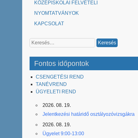
KÖZÉPISKOLAI FELVÉTELI
NYOMTATVÁNYOK
KAPCSOLAT
Keresés:
Fontos időpontok
CSENGETÉSI REND
TANÉVREND
ÜGYELETI REND
2026. 08. 19.
Jelentkezési határidő osztályozóvizsgákra
2026. 08. 19.
Ügyelet 9:00-13:00