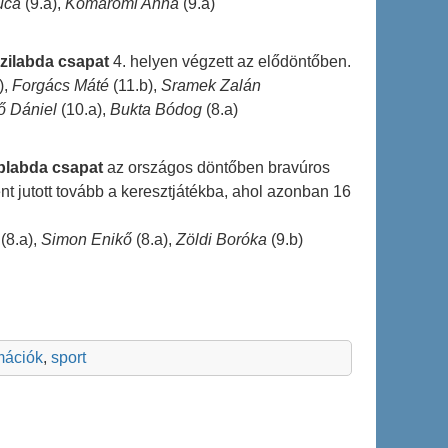
uca
(9.a),
Komáromi Anna
(9.a)
ézilabda csapat
4. helyen végzett az elődöntőben.
),
Forgács Máté
(11.b),
Sramek Zalán
ő Dániel
(10.a),
Bukta Bódog
(8.a)
öplabda csapat
az országos döntőben bravúros
nt jutott tovább a keresztjátékba, ahol azonban 16
(8.a),
Simon Enikő
(8.a),
Zöldi Boróka
(9.b)
rmációk
,
sport