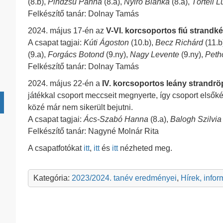
(8.b),
Pindzsu Panna
(8.a),
Nyirő Blanka
(8.a),
Törteli L
Felkészítő tanár: Dolnay Tamás
2024. május 17-én az
V-VI. korcsoportos fiú strandk
A csapat tagjai:
Kúti Ágoston
(10.b),
Becz Richárd
(11.b
(9.a),
Forgács Botond
(9.ny),
Nagy Levente
(9.ny),
Peth
Felkészítő tanár: Dolnay Tamás
2024. május 22-én a
IV. korcsoportos leány strandr
játékkal csoport meccseit megnyerte, így csoport elsőké
közé már nem sikerült bejutni.
A csapat tagjai:
Ács-Szabó Hanna
(8.a),
Balogh Szilvia
Felkészítő tanár: Nagyné Molnár Rita
A csapatfotókat
itt
,
itt
és
itt
nézheted meg.
Kategória:
2023/2024. tanév eredményei
,
Hírek, info