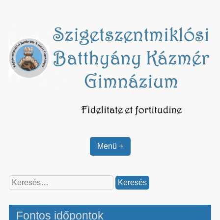
Skip
to
content
Menü +
Keresés:
Fontos időpontok