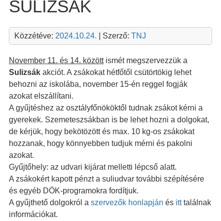
SULIZSÁK
Közzétéve:
2024.10.24.
| Szerző:
TNJ
November 11. és 14. között
ismét megszervezzük a
Sulizsák
akciót. A zsákokat hétfőtől csütörtökig lehet
behozni az iskolába, november 15-én reggel fogják
azokat elszállítani.
A gyűjtéshez az osztályfőnököktől tudnak zsákot kérni a
gyerekek. Szemeteszsákban is be lehet hozni a dolgokat,
de kérjük, hogy bekötözött és max. 10 kg-os zsákokat
hozzanak, hogy könnyebben tudjuk mérni és pakolni
azokat.
Gyűjtőhely: az udvari kijárat melletti lépcső alatt.
A zsákokért kapott pénzt a suliudvar további szépítésére
és egyéb DÖK-programokra fordítjuk.
A gyűjthető dolgokról a
szervezők honlapján
és
itt
találnak
információkat.