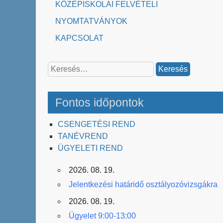
KÖZÉPISKOLAI FELVÉTELI
NYOMTATVÁNYOK
KAPCSOLAT
Keresés:
Fontos időpontok
CSENGETÉSI REND
TANÉVREND
ÜGYELETI REND
2026. 08. 19.
Jelentkezési határidő osztályozóvizsgákra
2026. 08. 19.
Ügyelet 9:00-13:00