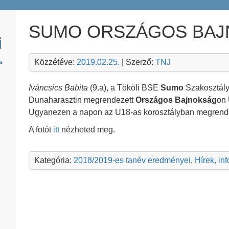
SUMO ORSZÁGOS BA
Közzétéve:
2019.02.25.
| Szerző:
TNJ
Iváncsics Babita
(9.a), a Tököli BSE
Sumo
Szakosztály
Dunaharasztin megrendezett
Országos Bajnokság
on 
Ugyanezen a napon az U18-as korosztályban megrendeze
A fotót
itt
nézheted meg.
Kategória:
2018/2019-es tanév eredményei
,
Hírek, in