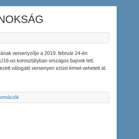
JNOKSÁG
ának versenyzője a 2019. február 24-én
U16-os korosztályban országos bajnok lett.
tt válogató versenyen ezüst érmet vehetett át.
formációk