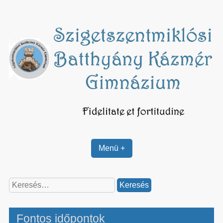
Skip
to
content
Menü +
Keresés:
Fontos időpontok