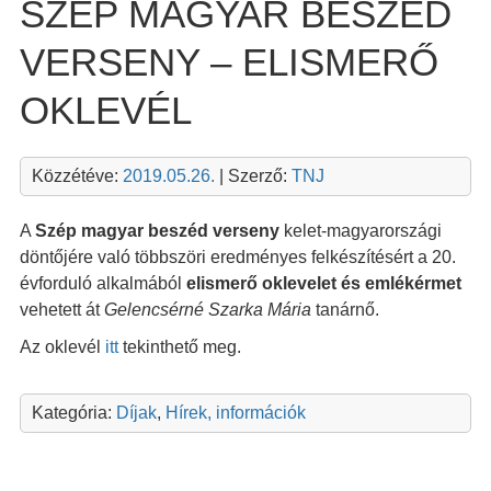
SZÉP MAGYAR BESZÉD
VERSENY – ELISMERŐ
OKLEVÉL
Közzétéve:
2019.05.26.
| Szerző:
TNJ
A
Szép magyar beszéd verseny
kelet-magyarországi
döntőjére való többszöri eredményes felkészítésért a 20.
évforduló alkalmából
elismerő oklevelet és emlékérmet
vehetett át
Gelencsérné Szarka Mária
tanárnő.
Az oklevél
itt
tekinthető meg.
Kategória:
Díjak
,
Hírek, információk