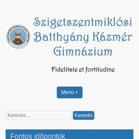
Skip
to
content
Menü +
Keresés:
Fontos időpontok