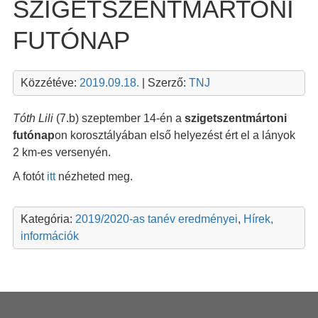
SZIGETSZENTMÁRTONI
FUTÓNAP
Közzétéve:
2019.09.18.
| Szerző:
TNJ
Tóth Lili
(7.b) szeptember 14-én a
szigetszentmártoni
futónap
on korosztályában első helyezést ért el a lányok
2 km-es versenyén.
A fotót
itt
nézheted meg.
Kategória:
2019/2020-as tanév eredményei
,
Hírek,
információk