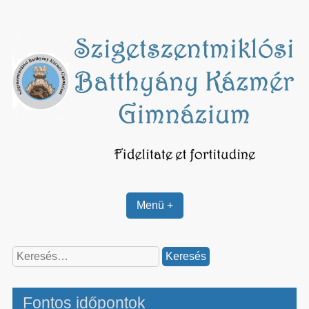
Skip
to
content
Menü +
Keresés:
Fontos időpontok