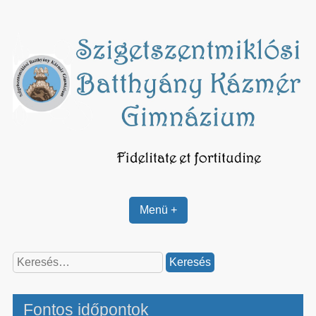
Skip
to
content
Menü +
Keresés:
Fontos időpontok