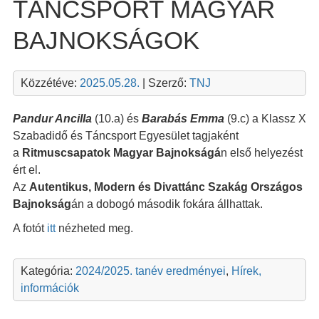
TÁNCSPORT MAGYAR
BAJNOKSÁGOK
Közzétéve:
2025.05.28.
| Szerző:
TNJ
Pandur Ancilla
(10.a) és
Barabás Emma
(9.c) a Klassz X
Szabadidő és Táncsport Egyesület tagjaként
a
Ritmuscsapatok Magyar Bajnokságá
n első helyezést
ért el.
Az
Autentikus, Modern és Divattánc Szakág Országos
Bajnokság
án a dobogó második fokára állhattak.
A fotót
itt
nézheted meg.
Kategória:
2024/2025. tanév eredményei
,
Hírek,
információk