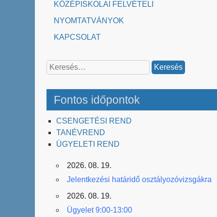
KÖZÉPISKOLAI FELVÉTELI
NYOMTATVÁNYOK
KAPCSOLAT
Keresés:
Fontos időpontok
CSENGETÉSI REND
TANÉVREND
ÜGYELETI REND
2026. 08. 19.
Jelentkezési határidő osztályozóvizsgákra
2026. 08. 19.
Ügyelet 9:00-13:00