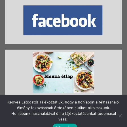
Kedves Látogató! Tájékoztatjuk, hogy a honlapon a felhasználói
élmény fokozásának érdekében sütiket alkalmazunk.
Honlapunk használatával ön a tájékoztatásunkat tudomásul
Szerzői jog: Szigetszentmiklósi Batthyány Kázmér
veszi.
Gimnázium