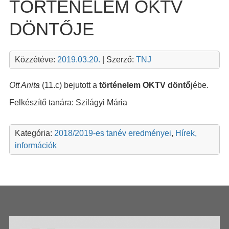
TÖRTÉNELEM OKTV
DÖNTŐJE
Közzétéve:
2019.03.20.
| Szerző:
TNJ
Ott Anita
(11.c) bejutott a
történelem OKTV döntő
jébe.
Felkészítő tanára: Szilágyi Mária
Kategória:
2018/2019-es tanév eredményei
,
Hírek,
információk