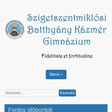
Skip
to
content
Menü +
Keresés:
Fontos időpontok