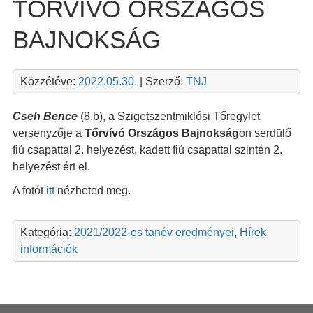
TŐRVÍVÓ ORSZÁGOS
BAJNOKSÁG
Közzétéve:
2022.05.30.
| Szerző:
TNJ
Cseh Bence
(8.b), a Szigetszentmiklósi Tőregylet
versenyzője a
Tőrvívó Országos Bajnokság
on serdülő
fiú csapattal 2. helyezést, kadett fiú csapattal szintén 2.
helyezést ért el.
A fotót
itt
nézheted meg.
Kategória:
2021/2022-es tanév eredményei
,
Hírek,
információk