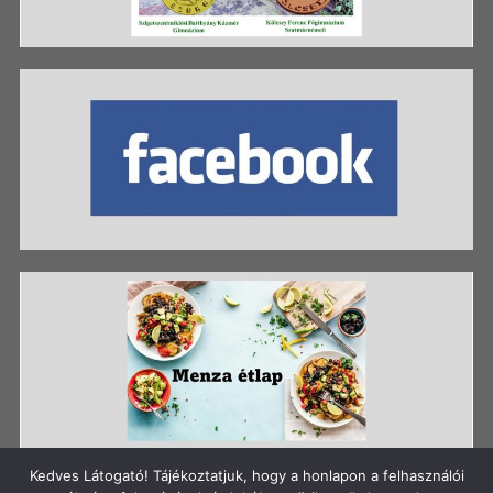
Kedves Látogató! Tájékoztatjuk, hogy a honlapon a felhasználói