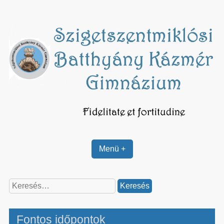
Skip
to
content
Menü +
Keresés:
Fontos időpontok