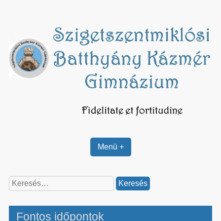
Skip
to
content
Menü +
Keresés:
Fontos időpontok