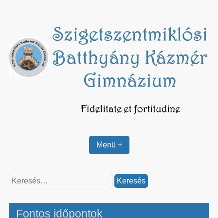
Skip
to
content
Menü +
Keresés:
Fontos időpontok