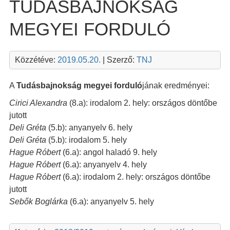
TUDÁSBAJNOKSÁG
MEGYEI FORDULÓ
Közzétéve:
2019.05.20.
| Szerző:
TNJ
A
Tudásbajnokság megyei forduló
jának eredményei:
Cirici Alexandra
(8.a): irodalom 2. hely: országos döntőbe
jutott
Deli Gréta
(5.b): anyanyelv 6. hely
Deli Gréta
(5.b): irodalom 5. hely
Hague Róbert
(6.a): angol haladó 9. hely
Hague Róbert
(6.a): anyanyelv 4. hely
Hague Róbert
(6.a): irodalom 2. hely: országos döntőbe
jutott
Sebők Boglárka
(6.a): anyanyelv 5. hely