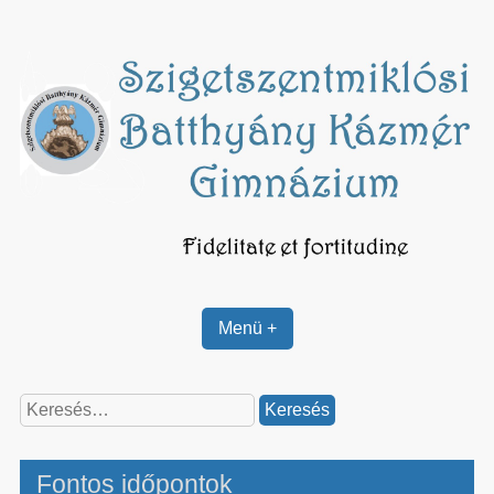
Skip
to
content
Menü +
Keresés:
Fontos időpontok