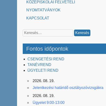
KÖZÉPISKOLAI FELVÉTELI
NYOMTATVÁNYOK
KAPCSOLAT
Keresés:
Fontos időpontok
CSENGETÉSI REND
TANÉVREND
ÜGYELETI REND
2026. 08. 19.
Jelentkezési határidő osztályozóvizsgákra
2026. 08. 19.
Ügyelet 9:00-13:00