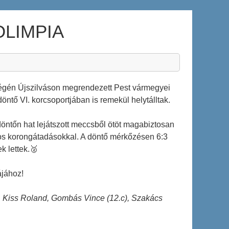
OLIMPIA
végén Újszilváson megrendezett Pest vármegyei
öntő VI. korcsoportjában is remekül helytálltak.
döntőn hat lejátszott meccsből ötöt magabiztosan
yos korongátadásokkal. A döntő mérkőzésen 6:3
k lettek.🥈
ájához!
, Kiss Roland, Gombás Vince (12.c), Szakács