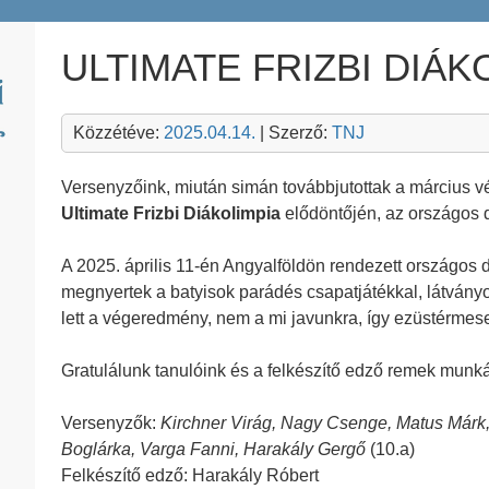
ULTIMATE FRIZBI DIÁK
Közzétéve:
2025.04.14.
| Szerző:
TNJ
Versenyzőink, miután simán továbbjutottak a március 
Ultimate Frizbi Diákolimpia
elődöntőjén, az országos d
A 2025. április 11-én Angyalföldön rendezett országos 
megnyertek a batyisok parádés csapatjátékkal, látván
lett a végeredmény, nem a mi javunkra, így ezüstérmese
Gratulálunk tanulóink és a felkészítő edző remek munk
Versenyzők:
Kirchner Virág, Nagy Csenge, Matus Márk
Boglárka, Varga Fanni, Harakály Gergő
(10.a)
Felkészítő edző: Harakály Róbert