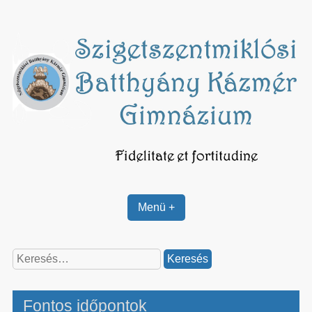
Skip
to
content
Menü +
Keresés:
Fontos időpontok