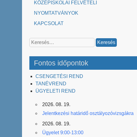
KÖZÉPISKOLAI FELVÉTELI
NYOMTATVÁNYOK
KAPCSOLAT
Keresés:
Fontos időpontok
CSENGETÉSI REND
TANÉVREND
ÜGYELETI REND
2026. 08. 19.
Jelentkezési határidő osztályozóvizsgákra
2026. 08. 19.
Ügyelet 9:00-13:00