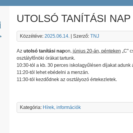
UTOLSÓ TANÍTÁSI NAP
Közzétéve:
2025.06.14.
| Szerző:
TNJ
Az
utolsó tanítási nap
on,
június 20-án, pénteken
„C” c
osztályfőnöki órákat tartunk.
10:30-tól a kb. 30 perces iskolagyűlésen díjakat adunk á
11:20-tól lehet ebédelni a menzán.
11:30-tól kezdődnek az osztályozó értekezletek.
Kategória:
Hírek, információk