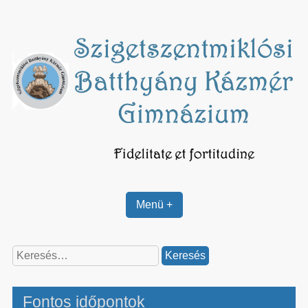
Skip
to
content
Menü +
Keresés:
Fontos időpontok