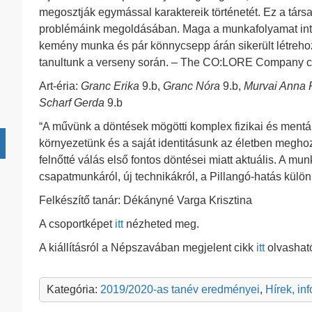
megosztják egymással karaktereik történetét. Ez a társas 
problémáink megoldásában. Maga a munkafolyamat inte
kemény munka és pár könnycsepp árán sikerült létrehoz
tanultunk a verseny során. – The CO:LORE Company 
Art-éria:
Granc Erika
9.b,
Granc Nóra
9.b,
Murvai Anna 
Scharf Gerda
9.b
“A művünk a döntések mögötti komplex fizikai és mentál
környezetünk és a saját identitásunk az életben megho
felnőtté válás első fontos döntései miatt aktuális. A mun
csapatmunkáról, új technikákról, a Pillangó-hatás különb
Felkészítő tanár: Dékányné Varga Krisztina
A csoportképet
itt
nézheted meg.
A kiállításról a Népszavában megjelent cikk
itt
olvashat
Kategória:
2019/2020-as tanév eredményei
,
Hírek, in