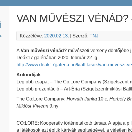
VAN MŰVÉSZI VÉNÁD? 
Közzétéve:
2020.02.13.
| Szerző:
TNJ
A
Van művészi vénád?
művészeti verseny döntőjébe jut
Deák17 galériában 2020. február 22-ig.
http://www.deak17galeria.hu/kiallitasok/van-muveszi-v
Különdíjak:
Legjobb csapat – The Co:Lore Company (Szigetszentm
Legjobb prezentáció – Art-Éria (Szigetszentmiklósi B
The Co:Lore Company:
Horváth Janka
10.c,
Herbély Bri
Miklósi Vivienn
9.ny
CO:LORE: Kooperatív történetalkotó társas. Alapja a pil
a játékosok ezt építik kártyák segítségével, a véletlen 