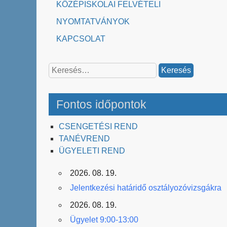
KÖZÉPISKOLAI FELVÉTELI
NYOMTATVÁNYOK
KAPCSOLAT
Keresés:
Fontos időpontok
CSENGETÉSI REND
TANÉVREND
ÜGYELETI REND
2026. 08. 19.
Jelentkezési határidő osztályozóvizsgákra
2026. 08. 19.
Ügyelet 9:00-13:00