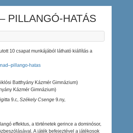
– PILLANGÓ-HATÁS
ott 10 csapat munkájából látható kiállítás a
enad–pillango-hatas
iklósi Batthyány Kázmér Gimnázium)
atthyány Kázmér Gimnázium)
gitta
9.c,
Székely Csenge
9.ny,
langó effektus, a történetek gerince a dominósor,
közbeszólásával. A játék befejeztével a játékosok