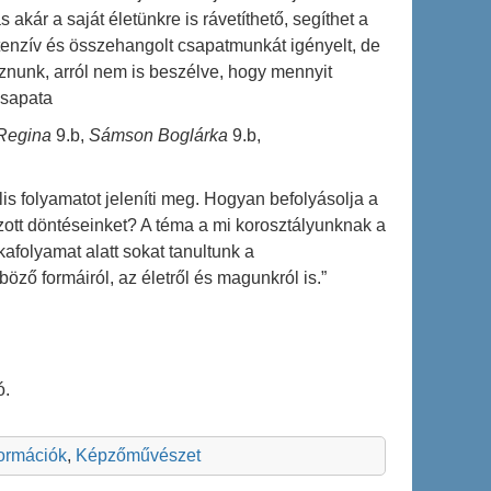
akár a saját életünkre is rávetíthető, segíthet a
nzív és összehangolt csapatmunkát igényelt, de
nunk, arról nem is beszélve, hogy mennyit
csapata
Regina
9.b,
Sámson Boglárka
9.b,
is folyamatot jeleníti meg. Hogyan befolyásolja a
zott döntéseinket? A téma a mi korosztályunknak a
kafolyamat alatt sokat tanultunk a
öző formáiról, az életről és magunkról is.”
ó.
formációk
,
Képzőművészet