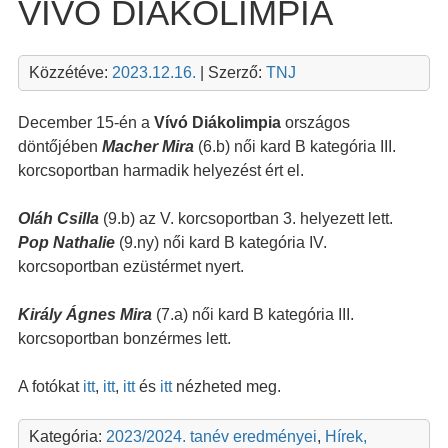
VÍVÓ DIÁKOLIMPIA
Közzétéve:
2023.12.16.
| Szerző:
TNJ
December 15-én a
Vívó Diákolimpia
országos
döntőjében
Macher Mira
(6.b) női kard B kategória III.
korcsoportban harmadik helyezést ért el.
Oláh Csilla
(9.b) az V. korcsoportban 3. helyezett lett.
Pop Nathalie
(9.ny) női kard B kategória IV.
korcsoportban ezüstérmet nyert.
Király Ágnes Mira
(7.a) női kard B kategória III.
korcsoportban bonzérmes lett.
A fotókat
itt
,
itt
,
itt
és
itt
nézheted meg.
Kategória:
2023/2024. tanév eredményei
,
Hírek,