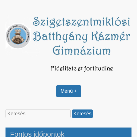
Skip
to
content
Menü +
Keresés:
Fontos időpontok