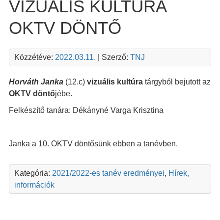
VIZUÁLIS KULTÚRA
OKTV DÖNTŐ
Közzétéve:
2022.03.11.
| Szerző:
TNJ
Horváth Janka
(12.c)
vizuális kultúra
tárgyból bejutott az
OKTV döntő
jébe.
Felkészítő tanára: Dékányné Varga Krisztina
Janka a 10. OKTV döntősünk ebben a tanévben.
Kategória:
2021/2022-es tanév eredményei
,
Hírek,
információk