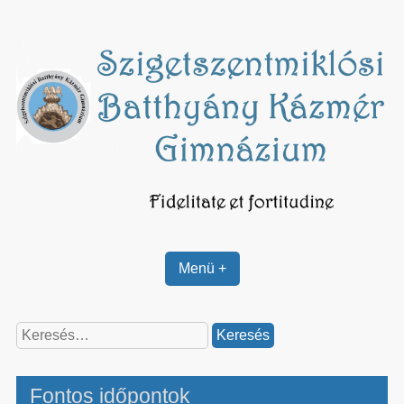
Skip
to
content
Menü +
Keresés:
Fontos időpontok