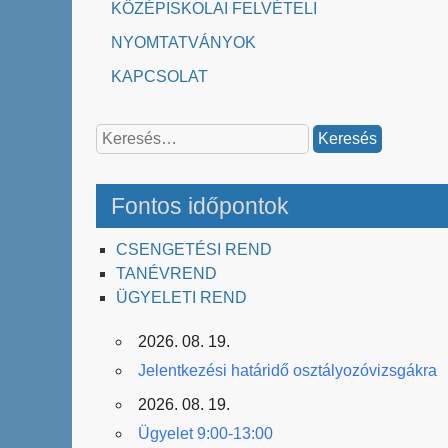
KÖZÉPISKOLAI FELVÉTELI
NYOMTATVÁNYOK
KAPCSOLAT
Keresés:
Fontos időpontok
CSENGETÉSI REND
TANÉVREND
ÜGYELETI REND
2026. 08. 19.
Jelentkezési határidő osztályozóvizsgákra
2026. 08. 19.
Ügyelet 9:00-13:00