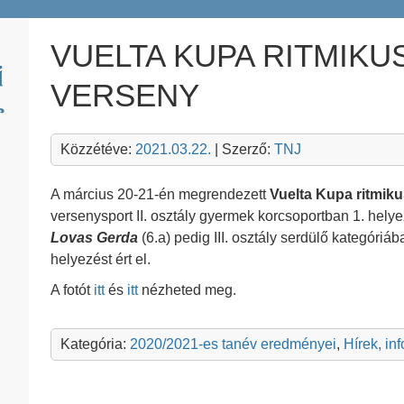
VUELTA KUPA RITMIKU
VERSENY
Közzétéve:
2021.03.22.
| Szerző:
TNJ
A március 20-21-én megrendezett
Vuelta Kupa ritmik
versenysport II. osztály gyermek korcsoportban 1. helye
Lovas Gerda
(6.a) pedig III. osztály serdülő kategóriá
helyezést ért el.
A fotót
itt
és
itt
nézheted meg.
Kategória:
2020/2021-es tanév eredményei
,
Hírek, in