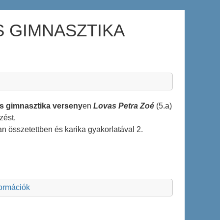
S GIMNASZTIKA
us gimnasztika verseny
en
Lovas Petra Zoé
(5.a)
zést,
ban összetettben és karika gyakorlatával 2.
formációk