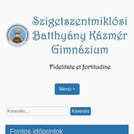
Skip
to
content
Menü +
Keresés:
Fontos időpontok