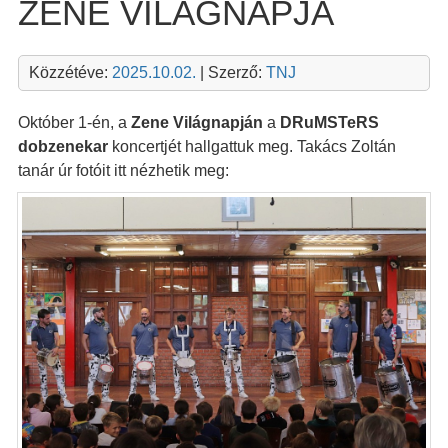
ZENE VILÁGNAPJA
Közzétéve:
2025.10.02.
| Szerző:
TNJ
Október 1-én, a
Zene Világnapján
a
DRuMSTeRS
dobzenekar
koncertjét hallgattuk meg. Takács Zoltán
tanár úr fotóit itt nézhetik meg: