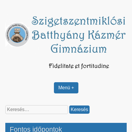
Skip
to
content
Menü +
Keresés:
Fontos időpontok