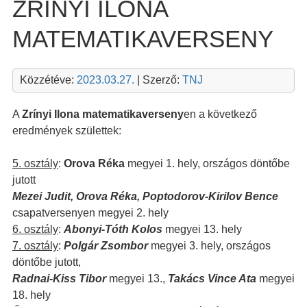
ZRÍNYI ILONA
MATEMATIKAVERSENY
Közzétéve:
2023.03.27.
| Szerző:
TNJ
A
Zrínyi Ilona matematikaverseny
en a következő
eredmények születtek:
5. osztály
:
Orova Réka
megyei 1. hely, országos döntőbe
jutott
Mezei Judit, Orova Réka, Poptodorov-Kirilov Bence
csapatversenyen megyei 2. hely
6. osztály
:
Abonyi-Tóth Kolos
megyei 13. hely
7. osztály
:
Polgár Zsombor
megyei 3. hely, országos
döntőbe jutott,
Radnai-Kiss Tibor
megyei 13.,
Takács Vince Ata
megyei
18. hely