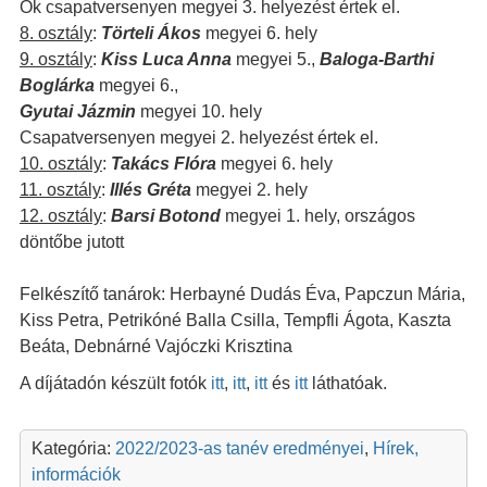
Ők csapatversenyen megyei 3. helyezést értek el.
8. osztály
:
Törteli Ákos
megyei 6. hely
9. osztály
:
Kiss Luca Anna
megyei 5.,
Baloga-Barthi
Boglárka
megyei 6.,
Gyutai Jázmin
megyei 10. hely
Csapatversenyen megyei 2. helyezést értek el.
10. osztály
:
Takács Flóra
megyei 6. hely
11. osztály
:
Illés Gréta
megyei 2. hely
12. osztály
:
Barsi Botond
megyei 1. hely, országos
döntőbe jutott
Felkészítő tanárok: Herbayné Dudás Éva, Papczun Mária,
Kiss Petra, Petrikóné Balla Csilla, Tempfli Ágota, Kaszta
Beáta, Debnárné Vajóczki Krisztina
A díjátadón készült fotók
itt
,
itt
,
itt
és
itt
láthatóak.
Kategória:
2022/2023-as tanév eredményei
,
Hírek,
információk