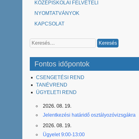
KÖZÉPISKOLAI FELVÉTELI
NYOMTATVÁNYOK
KAPCSOLAT
Keresés:
Fontos időpontok
CSENGETÉSI REND
TANÉVREND
ÜGYELETI REND
2026. 08. 19.
Jelentkezési határidő osztályozóvizsgákra
2026. 08. 19.
Ügyelet 9:00-13:00