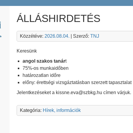
ÁLLÁSHIRDETÉS
Közzétéve:
2026.08.04.
| Szerző:
TNJ
Keresünk
angol szakos tanár
t
75%-os munkaidőben
határozatlan időre
előny: érettségi vizsgáztatásban szerzett tapasztalat
Jelentkezéseket a kissne.eva@szbkg.hu címen várjuk.
Kategória:
Hírek, információk