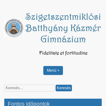
Skip
to
content
Menü +
Keresés:
Fontos időpontok