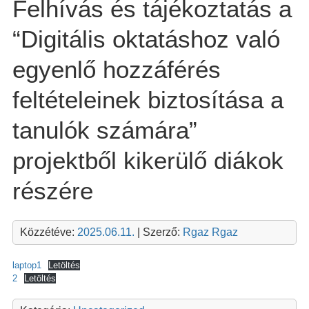
Felhívás és tájékoztatás a
“Digitális oktatáshoz való
egyenlő hozzáférés
feltételeinek biztosítása a
tanulók számára”
projektből kikerülő diákok
részére
Közzétéve:
2025.06.11.
| Szerző:
Rgaz Rgaz
laptop1
Letöltés
2
Letöltés