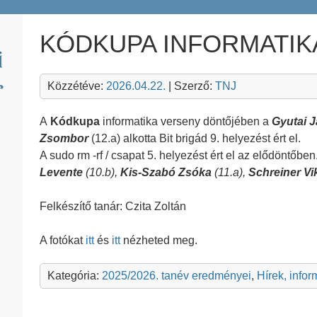
KÓDKUPA INFORMATIK
Közzétéve:
2026.04.22.
| Szerző:
TNJ
A
Kódkupa
informatika verseny döntőjében a
Gyutai J
Zsombor
(12.a) alkotta Bit brigád 9. helyezést ért el.
A sudo rm -rf / csapat 5. helyezést ért el az elődöntőben
Levente
(10.b),
Kis-Szabó Zsóka
(11.a),
Schreiner Vi
Felkészítő tanár: Czita Zoltán
A fotókat
itt
és
itt
nézheted meg.
Kategória:
2025/2026. tanév eredményei
,
Hírek, info