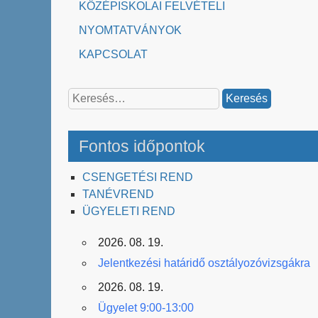
KÖZÉPISKOLAI FELVÉTELI
NYOMTATVÁNYOK
KAPCSOLAT
Keresés:
Fontos időpontok
CSENGETÉSI REND
TANÉVREND
ÜGYELETI REND
2026. 08. 19.
Jelentkezési határidő osztályozóvizsgákra
2026. 08. 19.
Ügyelet 9:00-13:00