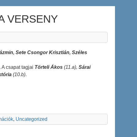
A VERSENY
ázmin, Sete Csongor Krisztián, Széles
. A csapat tagjai
Törteli Ákos
(11.a),
Sárai
któria
(10.b)
.
rmációk
,
Uncategorized