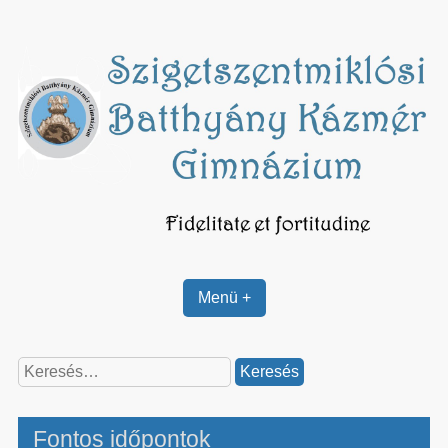
Skip
to
content
Menü +
Keresés:
Fontos időpontok