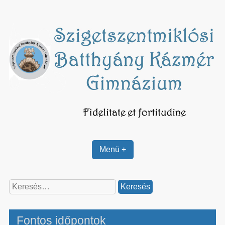
Skip
to
content
Menü +
Keresés:
Fontos időpontok