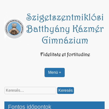
Skip
to
content
Menü +
Keresés:
Fontos időpontok