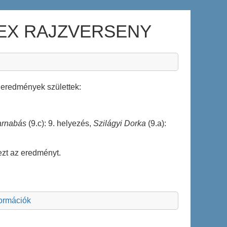
EX RAJZVERSENY
 eredmények születtek:
arnabás
(9.c): 9. helyezés,
Szilágyi Dorka
(9.a):
ezt az eredményt.
formációk