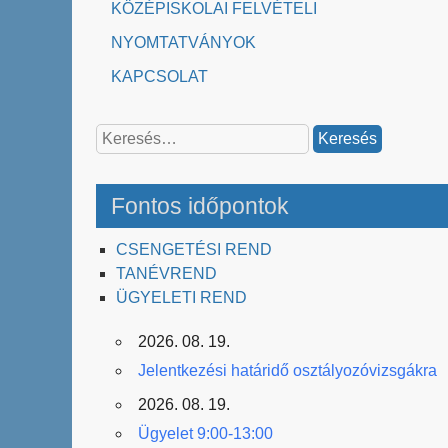
KÖZÉPISKOLAI FELVÉTELI
NYOMTATVÁNYOK
KAPCSOLAT
Keresés:
Fontos időpontok
CSENGETÉSI REND
TANÉVREND
ÜGYELETI REND
2026. 08. 19.
Jelentkezési határidő osztályozóvizsgákra
2026. 08. 19.
Ügyelet 9:00-13:00