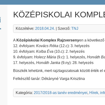
KÖZÉPISKOLAI KOMPL
Közzétéve:
2018.04.24.
| Szerző:
TNJ
A
Középiskolai Komplex Rajzverseny
en a következő
12. évfolyam:
Kovács Réka
(12.c): 3. helyezés
10. évfolyam:
Kolba Éva
(10.c): 2. helyezés
9. évfolyam:
Holecz Mária
(9.c): 1. helyezés,
Horváth B
17. helyezés,
Horváth Janka
(9.ny): 28. helyezés
Büszkék lehetünk, mert rajztagozatosak között érték el 
Felkészítő tanár: Dékányné Varga Krisztina
Kategória:
2017/2018-as tanév eredményei
,
Hírek, in