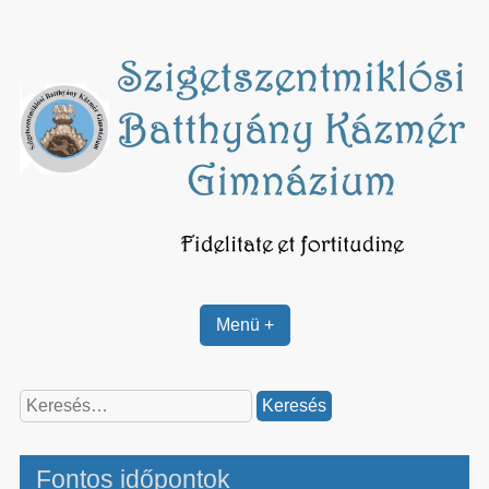
Skip
to
content
Menü +
Keresés:
Fontos időpontok