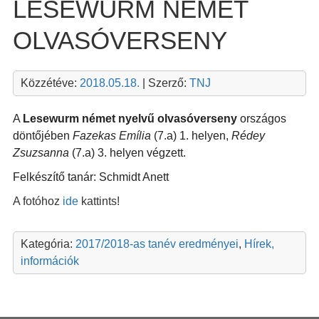
LESEWURM NÉMET
OLVASÓVERSENY
Közzétéve:
2018.05.18.
| Szerző:
TNJ
A
Lesewurm német nyelvű olvasóverseny
országos
döntőjében
Fazekas Emília
(7.a) 1. helyen,
Rédey
Zsuzsanna
(7.a) 3. helyen végzett.
Felkészítő tanár: Schmidt Anett
A fotóhoz
ide
kattints!
Kategória:
2017/2018-as tanév eredményei
,
Hírek,
információk