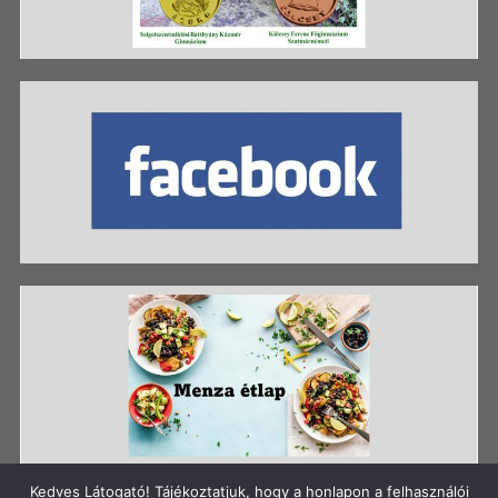
Kedves Látogató! Tájékoztatjuk, hogy a honlapon a felhasználói