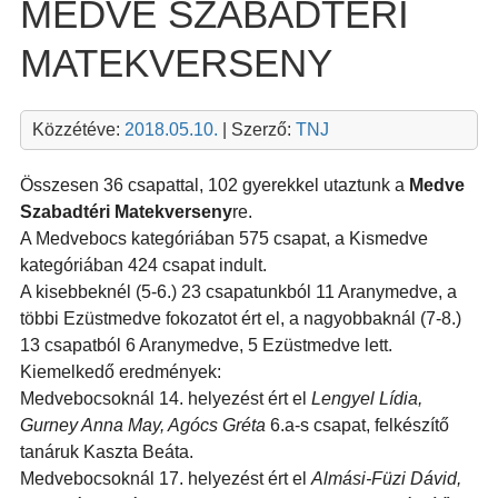
MEDVE SZABADTÉRI
MATEKVERSENY
Közzétéve:
2018.05.10.
| Szerző:
TNJ
Összesen 36 csapattal, 102 gyerekkel utaztunk a
Medve
Szabadtéri Matekverseny
re.
A Medvebocs kategóriában 575 csapat, a Kismedve
kategóriában 424 csapat indult.
A kisebbeknél (5-6.) 23 csapatunkból 11 Aranymedve, a
többi Ezüstmedve fokozatot ért el, a nagyobbaknál (7-8.)
13 csapatból 6 Aranymedve, 5 Ezüstmedve lett.
Kiemelkedő eredmények:
Medvebocsoknál 14. helyezést ért el
Lengyel Lídia,
Gurney Anna May, Agócs Gréta
6.a-s csapat, felkészítő
tanáruk Kaszta Beáta.
Medvebocsoknál 17. helyezést ért el
Almási-Füzi Dávid,