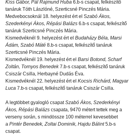
Kiss Gábor, Pál Rajmund Huba
6.b-s csapat, felkészítő
tanáruk Tóth Lászlóné, Szerticsné Pinczés Mária.
Medvebocsoknál 18. helyezést ért el S
zabó Ákos,
Szederkényi Ákos, Répási Balázs
6.b-s csapat, felkészítő
tanáruk Szerticsné Pinczés Mária.
Kismedvéknél 9. helyezést ért el
Budaházy Béla, Marsi
Ádám, Szabó Máté
8.b-s csapat, felkészítő tanáruk
Szerticsné Pinczés Mária.
Kismedvéknél 19. helyezést ért el
Barsi Botond, Scharf
Zoltán, Tornyos Benedek
7.b-s csapat, felkészítő tanáruk
Csiszár Csilla, Herbayné Dudás Éva.
Kismedvéknél 22. helyezést ért el
Kocsis Richárd, Magyar
Luca
7.b-s csapat, felkészítő tanáruk Csiszár Csilla.
A legtöbbet gyalogló csapat
Szabó Ákos, Szederkényi
Ákos, Répási Balázs
csapata, 9470 métert tettek meg a
verseny során, s mindössze 100 méterrel kevesebbet
a
Pintér Benedek, Zoltai Dominik, Hajdu Bálint
5.b-s
csapat.