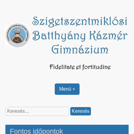
Skip
to
content
Menü +
Keresés:
Fontos időpontok