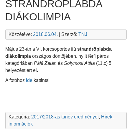
STRANDRÖPLABDA
DIÁKOLIMPIA
Közzétéve:
2018.06.04.
| Szerző:
TNJ
Május 23-án a VI. korcsoportos fiú
strandröplabda
diákolimpia
országos döntőjében, nyílt férfi páros
kategóriában
Pálfi Zalán
és
Solymosi Attila
(11.c) 5.
helyezést ért el.
A fotóhoz
ide
kattints!
Kategória:
2017/2018-as tanév eredményei
,
Hírek,
információk