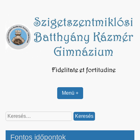
Skip
to
content
Menü +
Keresés:
Fontos időpontok