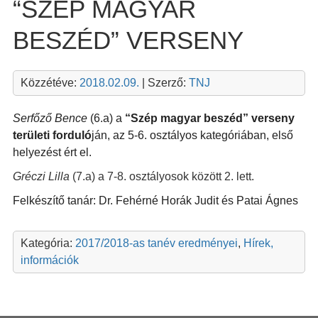
“SZÉP MAGYAR
BESZÉD” VERSENY
Közzétéve:
2018.02.09.
| Szerző:
TNJ
Serfőző Bence
(6.a) a
“Szép magyar beszéd” verseny
területi forduló
ján, az 5-6. osztályos kategóriában, első
helyezést ért el.
Gréczi Lilla
(7.a) a 7-8. osztályosok között 2. lett.
Felkészítő tanár: Dr. Fehérné Horák Judit és Patai Ágnes
Kategória:
2017/2018-as tanév eredményei
,
Hírek,
információk