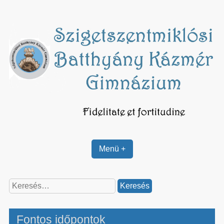
Skip
to
content
Menü +
Keresés:
Fontos időpontok