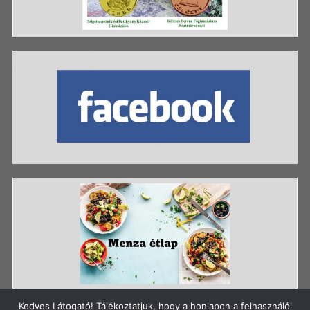
Kedves Látogató! Tájékoztatjuk, hogy a honlapon a felhasználói