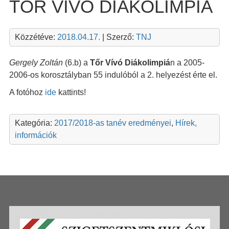
TŐR VÍVÓ DIÁKOLIMPIA
Közzétéve:
2018.04.17.
| Szerző:
TNJ
Gergely Zoltán
(6.b) a
Tőr Vívó Diákolimpiá
n a 2005-
2006-os korosztályban 55 indulóból a 2. helyezést érte el.
A fotóhoz
ide
kattints!
Kategória:
2017/2018-as tanév eredményei
,
Hírek,
információk