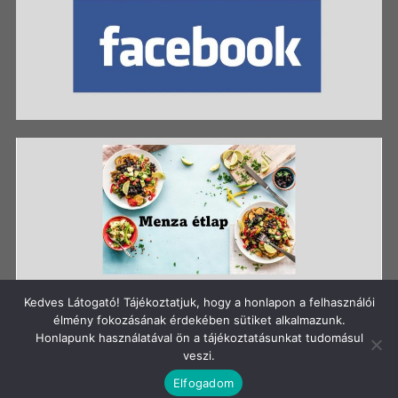
Kedves Látogató! Tájékoztatjuk, hogy a honlapon a felhasználói
élmény fokozásának érdekében sütiket alkalmazunk.
Honlapunk használatával ön a tájékoztatásunkat tudomásul
Szerzői jog: Szigetszentmiklósi Batthyány Kázmér
veszi.
Gimnázium
Elfogadom