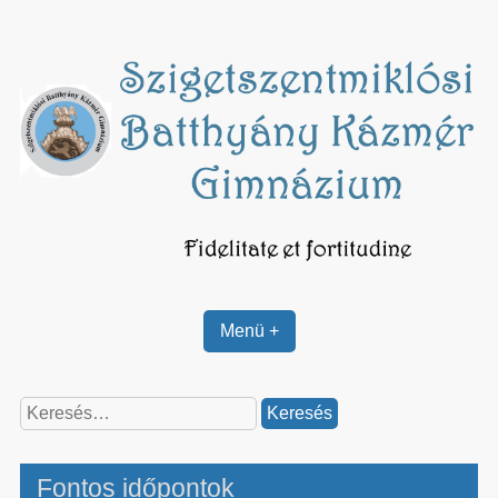
Skip
to
content
Menü +
Keresés:
Fontos időpontok