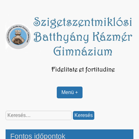
Skip
to
content
Menü +
Keresés:
Fontos időpontok