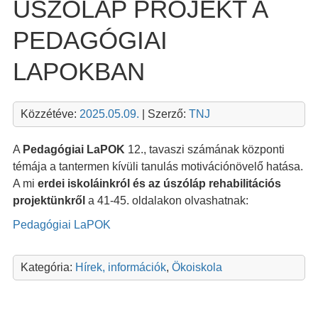
ÚSZÓLÁP PROJEKT A
PEDAGÓGIAI
LAPOKBAN
Közzétéve:
2025.05.09.
| Szerző:
TNJ
A
Pedagógiai LaPOK
12., tavaszi számának központi
témája a tantermen kívüli tanulás motivációnövelő hatása.
A mi
erdei iskoláinkról és az úszóláp rehabilitációs
projektünkről
a 41-45. oldalakon olvashatnak:
Pedagógiai LaPOK
Kategória:
Hírek, információk
,
Ökoiskola